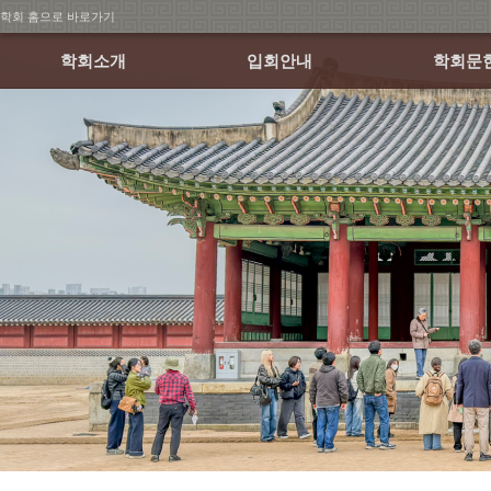
학회 홈으로 바로가기
학회소개
입회안내
학회문
회장인사말
회원가입 안내
학술발표
연혁
회비납부 안내
월례학술세
조직
논문집
정관 및 규정
소식지
학회 CI
오시는 길