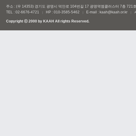
주소 : (우 14353) 경기도 광명시 덕안로 104번길 17 광명역엠클러스터 7층 721
TEL : 02-6676-4721
HP : 010-3585-5462
E-mail : kaah@kaah.or.kr
|
|
|
Copyright ⓒ 2000 by
KAAH
All rights Reserved.