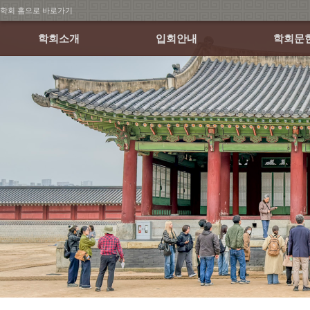
학회 홈으로 바로가기
학회소개
입회안내
학회문
회장인사말
회원가입 안내
학술발표
연혁
회비납부 안내
월례학술세
조직
논문집
정관 및 규정
소식지
학회 CI
오시는 길