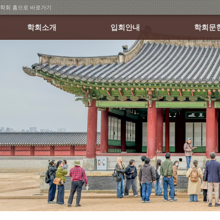
학회 홈으로 바로가기
학회소개
입회안내
학회문
회장인사말
회원가입 안내
학술발표
연혁
회비납부 안내
월례학술세
조직
논문집
정관 및 규정
소식지
학회 CI
오시는 길