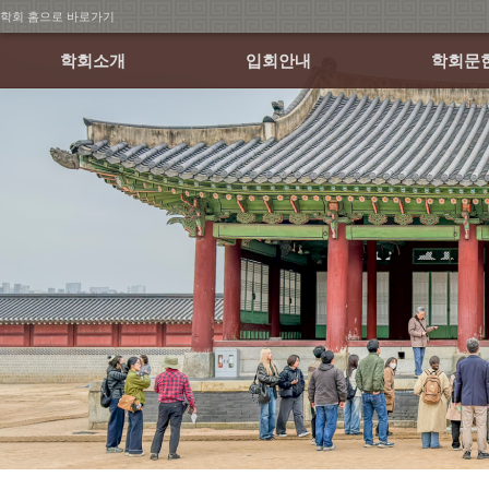
학회 홈으로 바로가기
학회소개
입회안내
학회문
회장인사말
회원가입 안내
학술발표
연혁
회비납부 안내
월례학술세
조직
논문집
정관 및 규정
소식지
학회 CI
오시는 길