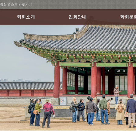
학회 홈으로 바로가기
학회소개
입회안내
학회문
회장인사말
회원가입 안내
학술발표
연혁
회비납부 안내
월례학술세
조직
논문집
정관 및 규정
소식지
학회 CI
오시는 길