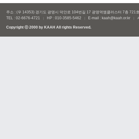
주소 : (우 14353) 경기도 광명시 덕안로 104번길 17 광명역엠클러스터 7층 721
TEL : 02-6676-4721
HP : 010-3585-5462
E-mail : kaah@kaah.or.kr
|
|
|
Copyright ⓒ 2000 by
KAAH
All rights Reserved.