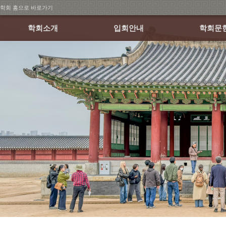
학회 홈으로 바로가기
학회소개
입회안내
학회문
회장인사말
회원가입 안내
학술발표
연혁
회비납부 안내
월례학술세
조직
논문집
정관 및 규정
소식지
학회 CI
오시는 길