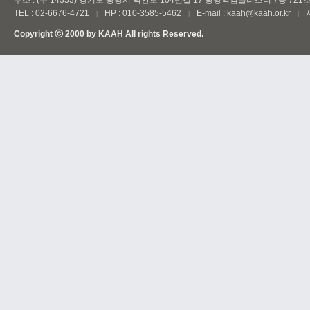
주소 : (우 14353) 경기도 광명시 덕안로 104번길 17 광명역엠클러스터 7층 721
TEL : 02-6676-4721
HP : 010-3585-5462
E-mail : kaah@kaah.or.kr
|
|
|
Copyright ⓒ 2000 by
KAAH
All rights Reserved.