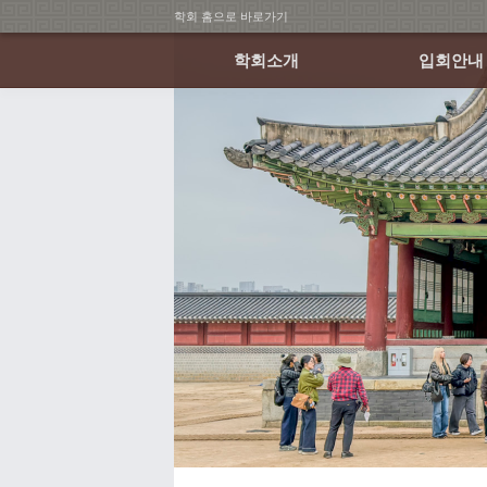
학회 홈으로 바로가기
학회소개
입회안내
회장인사말
회원가입 안
연혁
회비납부 안
조직
정관 및 규정
학회 CI
오시는 길