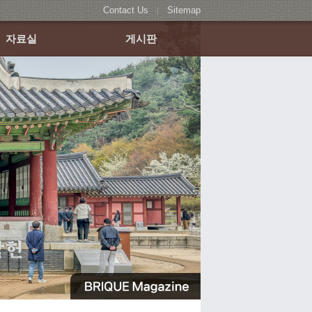
Contact Us
Sitemap
|
자료실
게시판
답사자료
학회공지
보고서자료
학계·산연
학회상자료
언론·사회
회원동정
갤러리
주요일정
자유게시판